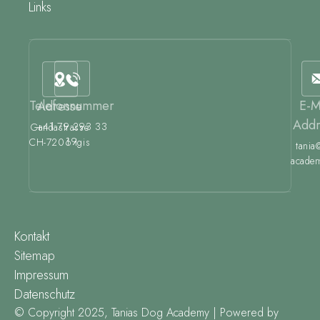
Links
Telefonnummer
E-M
Adresse
Addr
+41 79 293 33
Gandastrasse
19
CH-7206 Igis
tania
academ
Kontakt
Sitemap
Impressum
Datenschutz
© Copyright 2025, Tanias Dog Academy | Powered by