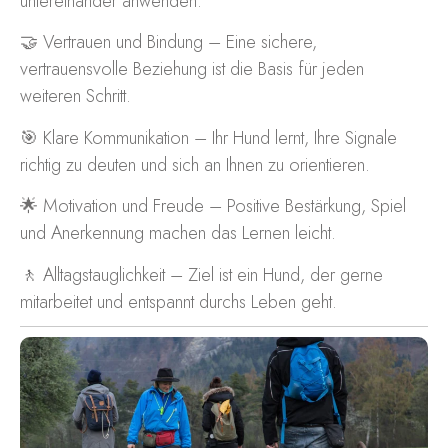
untereinander anwenden.
🤝 Vertrauen und Bindung – Eine sichere,
vertrauensvolle Beziehung ist die Basis für jeden
weiteren Schritt.
🎯 Klare Kommunikation – Ihr Hund lernt, Ihre Signale
richtig zu deuten und sich an Ihnen zu orientieren.
🌟 Motivation und Freude – Positive Bestärkung, Spiel
und Anerkennung machen das Lernen leicht.
🚶 Alltagstauglichkeit – Ziel ist ein Hund, der gerne
mitarbeitet und entspannt durchs Leben geht.