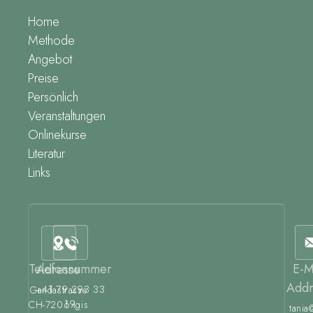
Home
Methode
Angebot
Preise
Persönlich
Veranstaltungen
Onlinekurse
Literatur
Links
Telefonnummer
E-M
Adresse
Addr
+41 79 293 33
Gandastrasse
19
CH-7206 Igis
tania