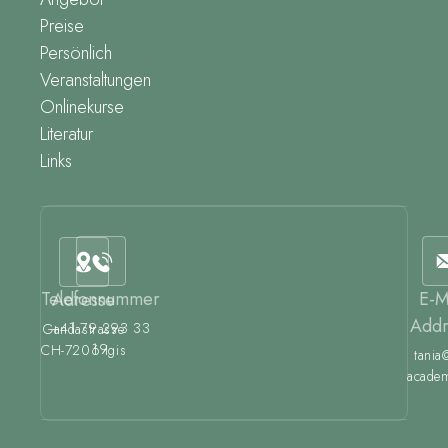
Preise
Persönlich
Veranstaltungen
Onlinekurse
Literatur
Links
Telefonnummer
E-M
Adresse
Addr
+41 79 293 33
Gandastrasse
19
CH-7206 Igis
tania
academ